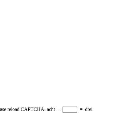
Please reload CAPTCHA.
acht
−
=
drei