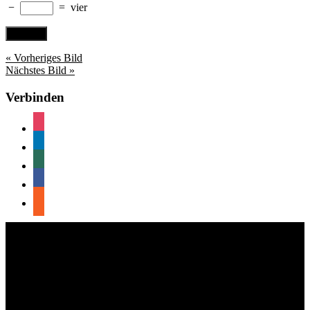
−
=
vier
« Vorheriges Bild
Nächstes Bild »
Verbinden
instagram
linkedin
xing
facebook
sort
© Andreas Grieß
Impressum und Datenschutz