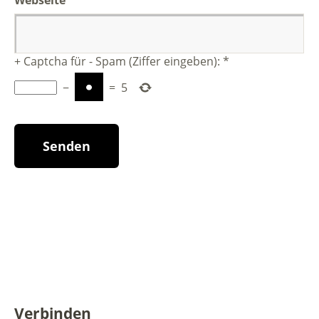
Webseite
+ Captcha für - Spam (Ziffer eingeben):
*
−
=
5
Verbinden